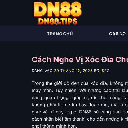
TRANG CHỦ
CASINO
Cách Nghe Vị Xóc Đĩa Ch
ĐĂNG VÀO
29 THÁNG 12, 2025
BỞI
SEO
Trong thế giới đỏ đen của xóc đĩa, không í
may mắn. Tuy nhiên, với những cao thủ lâ
năng quan trọng, giúp người chơi nâng c
không phải là mê tín hay đoán mò, mà là sự
giác và tư duy logic. DN88 sẽ cùng bạn bóc 
cách nhận biết âm thanh, cho đến những kinh
chơi thông minh hơn.