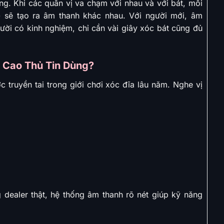
ng. Khi các quân vị va chạm với nhau và với bát, mỗi
lẻ) sẽ tạo ra âm thanh khác nhau. Với người mới, âm
ười có kinh nghiệm, chỉ cần vài giây xóc bát cũng đủ
 Cao Thủ Tin Dùng?
 truyền tai trong giới chơi xóc đĩa lâu năm. Nghe vị
g dealer thật, hệ thống âm thanh rõ nét giúp kỹ năng