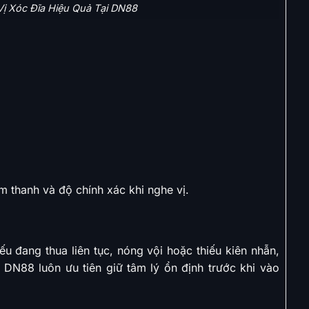
ị Xóc Đĩa Hiệu Quả Tại DN88
 thanh và độ chính xác khi nghe vị.
ếu đang thua liên tục, nóng vội hoặc thiếu kiên nhẫn,
 DN88 luôn ưu tiên giữ tâm lý ổn định trước khi vào