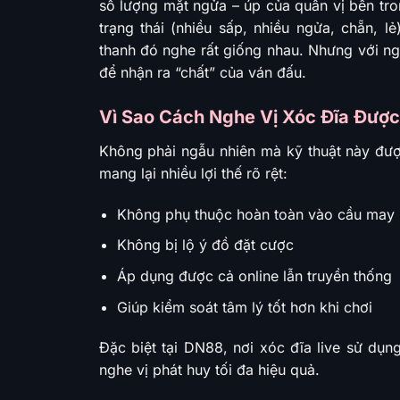
số lượng mặt ngửa – úp của quân vị bên tro
trạng thái (nhiều sấp, nhiều ngửa, chẵn, 
thanh đó nghe rất giống nhau. Nhưng với ng
để nhận ra “chất” của ván đấu.
Vì Sao Cách Nghe Vị Xóc Đĩa Được
Không phải ngẫu nhiên mà kỹ thuật này được
mang lại nhiều lợi thế rõ rệt:
Không phụ thuộc hoàn toàn vào cầu may
Không bị lộ ý đồ đặt cược
Áp dụng được cả online lẫn truyền thống
Giúp kiểm soát tâm lý tốt hơn khi chơi
Đặc biệt tại DN88, nơi xóc đĩa live sử dụn
nghe vị phát huy tối đa hiệu quả.