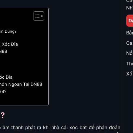
Cá
Nh
D
Tin Dùng?
Bắ
Ca
 Xóc Đĩa
DN88
Nổ
Th
Xổ
óc Đĩa
Khôn Ngoan Tại DN88
88?
ì?
o âm thanh phát ra khi nhà cái xóc bát để phán đoán