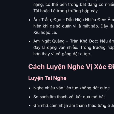
nặng, có thể bên trong bát đang có nhiề
Tài hoặc Lẻ trong trường hợp này.
Âm Trầm, Đục – Dấu Hiệu Nhiều Đen: Âm 
hiện khi đa số quân vị là mặt sấp. Đây l
Xỉu hoặc Lẻ.
Âm Ngắt Quãng – Trận Khó Đọc: Nếu âm t
đây là dạng ván nhiễu. Trong trường hợp
hơn thay vì cố gắng đặt cược.
Cách Luyện Nghe Vị Xóc Đ
Luyện Tai Nghe
Nghe nhiều ván liên tục không đặt cược
So sánh âm thanh với kết quả mở bát
Ghi nhớ cảm nhận âm thanh theo từng tr