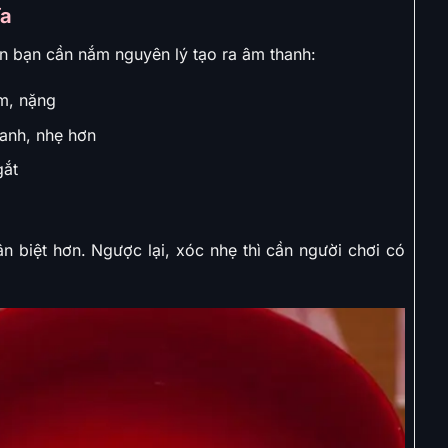
ĩa
ên bạn cần nắm nguyên lý tạo ra âm thanh:
ầm, nặng
hanh, nhẹ hơn
gắt
n biệt hơn. Ngược lại, xóc nhẹ thì cần người chơi có