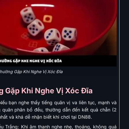
hường Gặp Khi Nghe Vị Xóc Đĩa
 Gặp Khi Nghe Vị Xóc Đĩa
 bạn nghe thấy tiếng quân vị va liên tục, mạnh và
g quân phân bổ đều, thường dẫn đến kết quả chẵn (2
hất và khá dễ nhận biết khi chơi tại DN88.
u Trắng: Khi âm thanh nghe nhẹ, thoáng, không quá