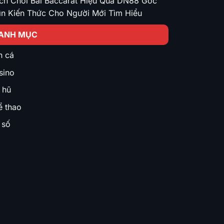
ch Chơi Bài Baccarat Hiệu Quả DN88 Góc
ìn Kiến Thức Cho Người Mới Tìm Hiểu
ANH MỤC
n cá
sino
 hũ
ể thao
 số