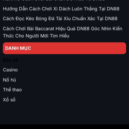
Đây là chế độ cơ bản, cá xuất hiện liên tục với mức
Hướng Dẫn Cách Chơi Xì Dách Luôn Thắng Tại DN88
thưởng ổn định. Phù hợp cho người mới làm quen và
giải trí nhẹ nhàng.
Cách Đọc Kèo Bóng Đá Tài Xỉu Chuẩn Xác Tại DN88
Cách Chơi Bài Baccarat Hiệu Quả DN88 Góc Nhìn Kiến
Bắn cá boss
Thức Cho Người Mới Tìm Hiểu
Boss có lượng máu lớn nhưng phần thưởng rất cao.
Chế độ này đòi hỏi người chơi canh thời điểm và sử
DANH MỤC
dụng đạn hợp lý.
Bắn cá
Bắn cá phòng VIP
Casino
Phòng VIP dành cho người chơi có vốn lớn, cá và boss
Nổ hũ
xuất hiện nhiều hơn, tỷ lệ thưởng cũng hấp dẫn hơn so
Thể thao
với phòng thường.
Xổ số
Luật chơi Bắn cá DN88 cơ bản
Nắm rõ luật chơi giúp người chơi tránh sai sót và tối ưu
hiệu quả khi tham gia bắn cá DN88.