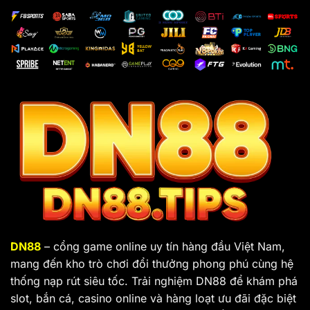
Cách sử dụng đạn và vũ khí
Mỗi loại súng có mức đạn khác nhau. Người chơi có
thể điều chỉnh mức đạn để phù hợp với từng loại cá và
chiến thuật.
Cách tính điểm và thưởng
Cá bị tiêu diệt sẽ quy đổi thành xu hoặc tiền thưởng
theo tỷ lệ đã công bố. Cá càng hiếm thì hệ số thưởng
càng cao.
DN88
– cổng game online uy tín hàng đầu Việt Nam,
mang đến kho trò chơi đổi thưởng phong phú cùng hệ
thống nạp rút siêu tốc. Trải nghiệm DN88 để khám phá
slot, bắn cá, casino online và hàng loạt ưu đãi đặc biệt