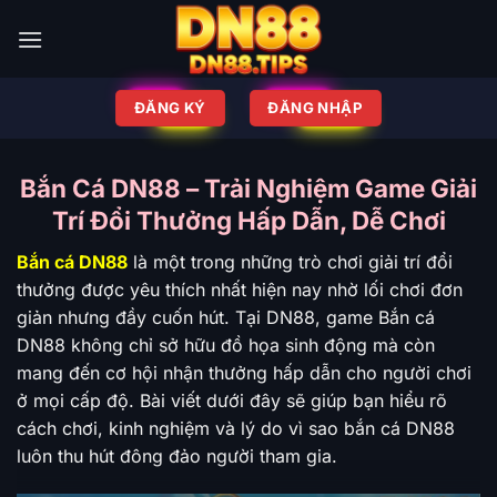
ĐĂNG KÝ
ĐĂNG NHẬP
Bắn Cá DN88 – Trải Nghiệm Game Giải
Trí Đổi Thưởng Hấp Dẫn, Dễ Chơi
Bắn cá DN88
là một trong những trò chơi giải trí đổi
thưởng được yêu thích nhất hiện nay nhờ lối chơi đơn
giản nhưng đầy cuốn hút. Tại DN88, game Bắn cá
DN88 không chỉ sở hữu đồ họa sinh động mà còn
mang đến cơ hội nhận thưởng hấp dẫn cho người chơi
ở mọi cấp độ. Bài viết dưới đây sẽ giúp bạn hiểu rõ
cách chơi, kinh nghiệm và lý do vì sao bắn cá DN88
luôn thu hút đông đảo người tham gia.