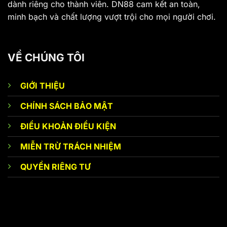
dành riêng cho thành viên. DN88 cam kết an toàn,
minh bạch và chất lượng vượt trội cho mọi người chơi.
Luật chơi Bắn cá DN88 cơ bản
Hướng dẫn cách chơi Bắn cá DN88 cho
VỀ CHÚNG TÔI
người mới
Với người mới, việc nắm rõ các bước cơ bản sẽ giúp
GIỚI THIỆU
tránh bỡ ngỡ khi tham gia.
CHÍNH SÁCH BẢO MẬT
Bước 1: Đăng nhập tài khoản DN88
ĐIỀU KHOẢN ĐIỀU KIỆN
Người chơi cần đăng nhập tài khoản DN88 để truy cập
vào sảnh game bắn cá chính thức.
MIỄN TRỪ TRÁCH NHIỆM
QUYỀN RIÊNG TƯ
Bước 2: Chọn sảnh Bắn cá DN88
DN88 cung cấp nhiều sảnh chơi với mức cược khác
nhau, nên chọn sảnh phù hợp với số vốn hiện có.
Bước 3: Chọn súng và chiến đấu