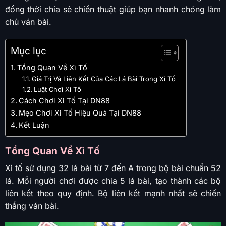
đồng thời chia sẻ chiến thuật giúp bạn nhanh chóng làm
chủ ván bài.
Mục lục
Tổng Quan Về Xì Tố
Giá Trị Và Liên Kết Của Các Lá Bài Trong Xì Tố
Luật Chơi Xì Tố
Cách Chơi Xì Tố Tại DN88
Mẹo Chơi Xì Tố Hiệu Quả Tại DN88
Kết Luận
Tổng Quan Về Xì Tố
Xì tố sử dụng 32 lá bài từ 7 đến A trong bộ bài chuẩn 52
lá. Mỗi người chơi được chia 5 lá bài, tạo thành các bộ
liên kết theo quy định. Bộ liên kết mạnh nhất sẽ chiến
thắng ván bài.