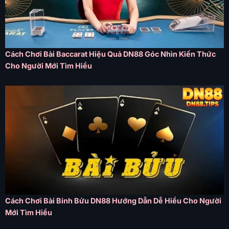
Cách Chơi Bài Baccarat Hiệu Quả DN88 Góc Nhìn Kiến Thức
Cho Người Mới Tìm Hiểu
Cách Chơi Bài Binh Bửu DN88 Hướng Dẫn Dễ Hiểu Cho Người
Mới Tìm Hiểu