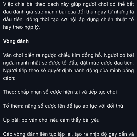
Việc chia bài theo cách này giúp người chơi có thể bắt
đầu đánh giá sức mạnh bài của đối thủ ngay từ những lá
đầu tiên, đồng thời tạo cơ hội áp dụng chiến thuật tố
hay theo hợp lý.
Vòng đánh
Ván chơi diễn ra ngược chiều kim đồng hồ. Người có bài
ngửa mạnh nhất sẽ được tố đầu, đặt mức cược đầu tiên.
Người tiếp theo sẽ quyết định hành động của mình bằng
cách:
Theo: chấp nhận số cược hiện tại và tiếp tục chơi
Tố thêm: nâng số cược lên để tạo áp lực với đối thủ
Úp bài: bỏ ván chơi nếu cảm thấy bài yếu
Các vòng đánh liên tục lặp lại, tạo ra nhịp độ gay cấn và