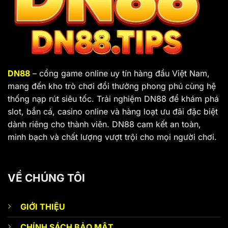
DN88
– cổng game online uy tín hàng đầu Việt Nam,
mang đến kho trò chơi đổi thưởng phong phú cùng hệ
thống nạp rút siêu tốc. Trải nghiệm DN88 để khám phá
slot, bắn cá, casino online và hàng loạt ưu đãi đặc biệt
dành riêng cho thành viên. DN88 cam kết an toàn,
minh bạch và chất lượng vượt trội cho mọi người chơi.
VỀ CHÚNG TÔI
GIỚI THIỆU
CHÍNH SÁCH BẢO MẬT