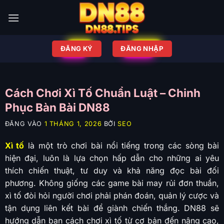
ĐĂNG KÝ
ĐĂNG NHẬP
Cách Chơi Xì Tố Chuẩn Luật – Chinh
Phục Bàn Bài DN88
ĐĂNG VÀO
1 THÁNG 1, 2026
BỞI
SEO
Xì tố
là một trò chơi bài nổi tiếng trong các sòng bài
hiện đại, luôn là lựa chọn hấp dẫn cho những ai yêu
thích chiến thuật, tư duy và khả năng đọc bài đối
phương. Không giống các game bài may rủi đơn thuần,
xì tố đòi hỏi người chơi phải phán đoán, quản lý cược và
tận dụng liên kết bài để giành chiến thắng. DN88 sẽ
hướng dẫn bạn cách chơi xì tố từ cơ bản đến nâng cao,