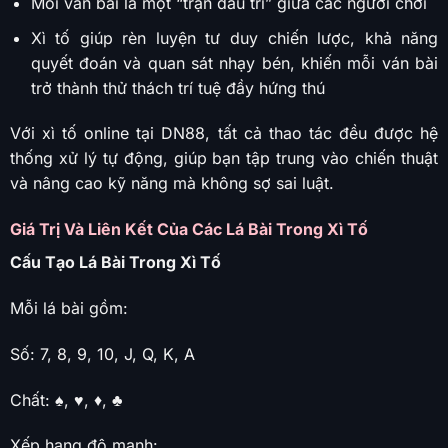
Mỗi ván bài là một “trận đấu trí” giữa các người chơi
Xì tố giúp rèn luyện tư duy chiến lược, khả năng
quyết đoán và quan sát nhạy bén, khiến mỗi ván bài
trở thành thử thách trí tuệ đầy hứng thú
Với xì tố online tại DN88, tất cả thao tác đều được hệ
thống xử lý tự động, giúp bạn tập trung vào chiến thuật
và nâng cao kỹ năng mà không sợ sai luật.
Giá Trị Và Liên Kết Của Các Lá Bài Trong Xì Tố
Cấu Tạo Lá Bài Trong Xì Tố
Mỗi lá bài gồm:
Số: 7, 8, 9, 10, J, Q, K, A
Chất: ♠, ♥, ♦, ♣
Xếp hạng độ mạnh: