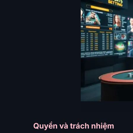
Quyền và trách nhiệm