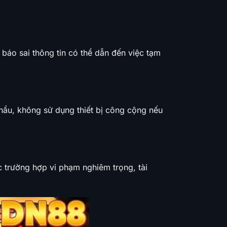
báo sai thông tin có thể dẫn đến việc tạm
hẩu, không sử dụng thiết bị công cộng nếu
 trường hợp vi phạm nghiêm trọng, tài