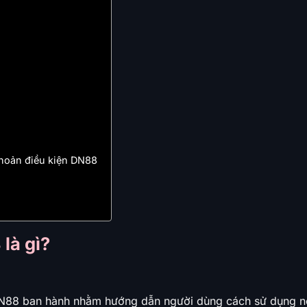
khoản điều kiện DN88
là gì?
N88 ban hành nhằm hướng dẫn người dùng cách sử dụng nền 