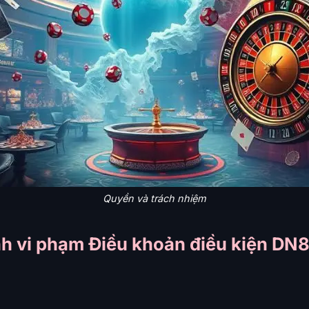
Quyền và trách nhiệm
nh vi phạm Điều khoản điều kiện DN