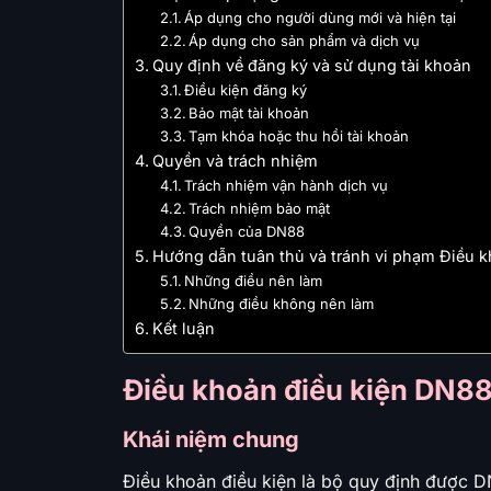
Áp dụng cho người dùng mới và hiện tại
Áp dụng cho sản phẩm và dịch vụ
Quy định về đăng ký và sử dụng tài khoản
Điều kiện đăng ký
Bảo mật tài khoản
Tạm khóa hoặc thu hồi tài khoản
Quyền và trách nhiệm
Trách nhiệm vận hành dịch vụ
Trách nhiệm bảo mật
Quyền của DN88
Hướng dẫn tuân thủ và tránh vi phạm Điều 
Những điều nên làm
Những điều không nên làm
Kết luận
Điều khoản điều kiện DN88 
Khái niệm chung
Điều khoản điều kiện là bộ quy định được D