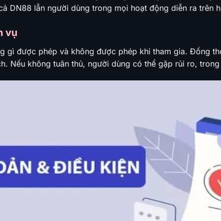
 cả DN88 lẫn người dùng trong mọi hoạt động diễn ra trên h
h vụ
ng gì được phép và không được phép khi tham gia. Đồng th
h. Nếu không tuân thủ, người dùng có thể gặp rủi ro, trong