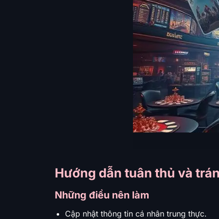
Hướng dẫn tuân thủ và trá
Những điều nên làm
Cập nhật thông tin cá nhân trung thực.